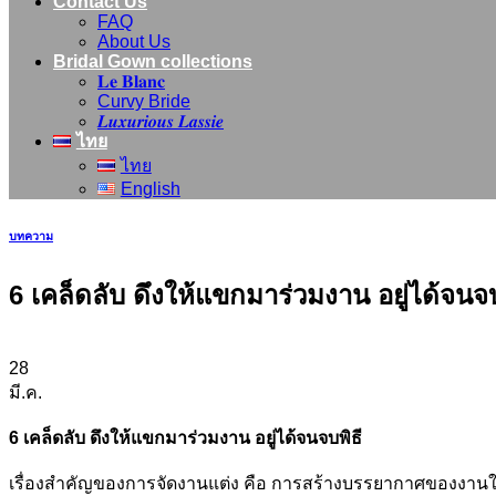
Contact Us
FAQ
About Us
Bridal Gown collections
𝐋𝐞 𝐁𝐥𝐚𝐧𝐜
Curvy Bride
𝑳𝒖𝒙𝒖𝒓𝒊𝒐𝒖𝒔 𝑳𝒂𝒔𝒔𝒊𝒆
ไทย
ไทย
English
บทความ
6 เคล็ดลับ ดึงให้แขกมาร่วมงาน อยู่ได้จนจบ
28
มี.ค.
6 เคล็ดลับ ดึงให้แขกมาร่วมงาน อยู่ได้จนจบพิธี
เรื่องสำคัญของการจัดงานแต่ง คือ การสร้างบรรยากาศของงานให้มี