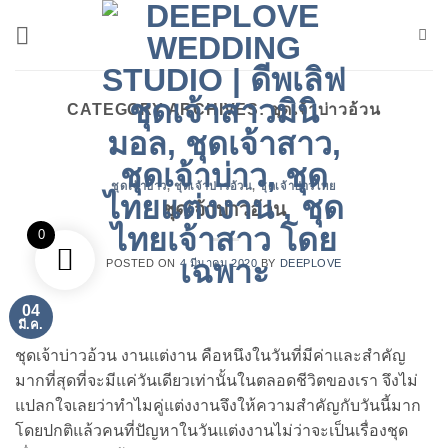
ข้าม
ไป
ยัง
เนื้อหา
CATEGORY ARCHIVES:
ชุดเจ้าบ่าวอ้วน
ชุดเจ้าบ่าว
,
ชุดเจ้าบ่าวอ้วน
,
ชุดเจ้าบ่าวไทย
ชุดเจ้าบ่าวอ้วน
0
POSTED ON
4 มีนาคม 2020
BY
DEEPLOVE
04
มี.ค.
ชุดเจ้าบ่าวอ้วน งานแต่งาน คือหนึงในวันที่มีค่าและสำคัญ
มากที่สุดที่จะมีแค่วันเดียวเท่านั้นในตลอดชีวิตของเรา จึงไม่
แปลกใจเลยว่าทำไมคู่แต่งงานจึงให้ความสำคัญกับวันนี้มาก
โดยปกติแล้วคนที่ปัญหาในวันแต่งงานไม่ว่าจะเป็นเรื่องชุด