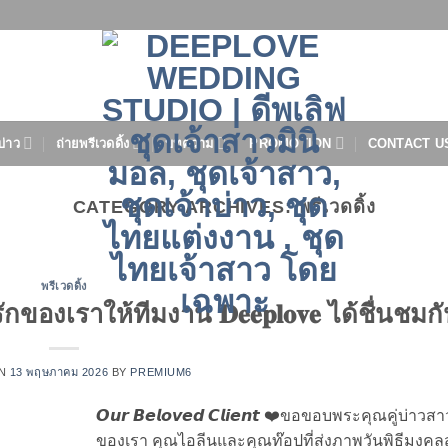
บ่าว
ถ่ายพรีเวดดิ้ง
บทความ
PROMOTION
CONTACT U
CATEGORY ARCHIVES:
พรีเวดดิ้ง
พรีเวดดิ้ง
องเราให้ทีมงาน 𝐃𝐞𝐞𝐩𝐥𝐨𝐯𝐞 ได้ชื่นชมก
ON
13 พฤษภาคม 2026
BY
PREMIUM6
𝙊𝙪𝙧 𝘽𝙚𝙡𝙤𝙫𝙚𝙙 𝘾𝙡𝙞𝙚𝙣𝙩 ❤️ขอขอบพระคุณคู่บ่าวสา
ของเรา คุณไอลีนและคุณท๊อปที่ส่งภาพวันพิธีมง