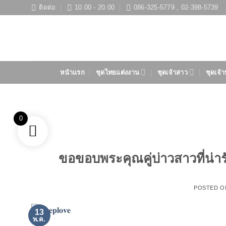
ข้าม
ติดต่อ
10.00 - 20.00
086-325-5779 , 02-398-5739
ไป
ยัง
เนื้อหา
หน้าแรก
ชุดไทยแต่งงาน
ชุดเจ้าสาว
ชุดเจ้า
0
ขอขอบพระคุณคู่บ่าวสาวที่น่ารักข
POSTED 
13
พ.ค.