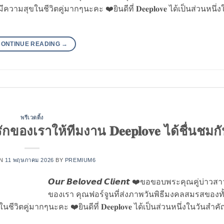
คู่มีความสุขในชีวิตคู่มากๆนะคะ ❤️ยินดีที่ 𝐃𝐞𝐞𝐩𝐥𝐨𝐯𝐞 ได้เป็นส่วนหนึ่
CONTINUE READING
→
พรีเวดดิ้ง
องเราให้ทีมงาน 𝐃𝐞𝐞𝐩𝐥𝐨𝐯𝐞 ได้ชื่นชมก
ON
11 พฤษภาคม 2026
BY
PREMIUM6
𝙊𝙪𝙧 𝘽𝙚𝙡𝙤𝙫𝙚𝙙 𝘾𝙡𝙞𝙚𝙣𝙩 ❤️ขอขอบพระคุณคู่บ่าวสา
ของเรา คุณฟอร์จูนที่ส่งภาพวันพิธีมงคลสมรสของทั้งค
ในชีวิตคู่มากๆนะคะ ❤️ยินดีที่ 𝐃𝐞𝐞𝐩𝐥𝐨𝐯𝐞 ได้เป็นส่วนหนึ่งในวันสำคั