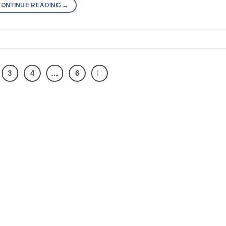
CONTINUE READING
→
3
4
…
6