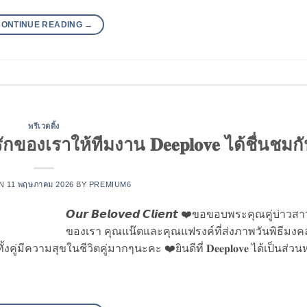
CONTINUE READING
→
พรีเวดดิ้ง
องเราให้ทีมงาน 𝐃𝐞𝐞𝐩𝐥𝐨𝐯𝐞 ได้ชื่นชมก
ON
11 พฤษภาคม 2026
BY
PREMIUM6
𝙊𝙪𝙧 𝘽𝙚𝙡𝙤𝙫𝙚𝙙 𝘾𝙡𝙞𝙚𝙣𝙩 ❤️ขอขอบพระคุณคู่บ่าวสา
ของเรา คุณแน๊ตและคุณแฟรงค์ที่ส่งภาพวันพิธีมง
ทั้งคู่มีความสุขในชีวิตคู่มากๆนะคะ ❤️ยินดีที่ 𝐃𝐞𝐞𝐩𝐥𝐨𝐯𝐞 ได้เป็นส่ว