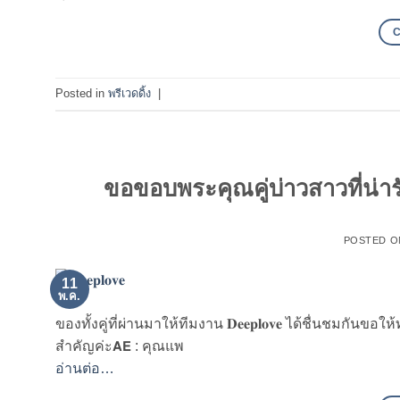
Posted in
พรีเวดดิ้ง
|
ขอขอบพระคุณคู่บ่าวสาวที่น่ารักข
POSTED 
11
พ.ค.
ของทั้งคู่ที่ผ่านมาให้ทีมงาน 𝐃𝐞𝐞𝐩𝐥𝐨𝐯𝐞 ได้ชื่นชมกันขอให้
สำคัญค่ะ𝗔𝗘 : คุณแพ
อ่านต่อ…