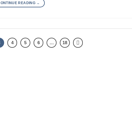
CONTINUE READING
→
3
4
5
6
…
18