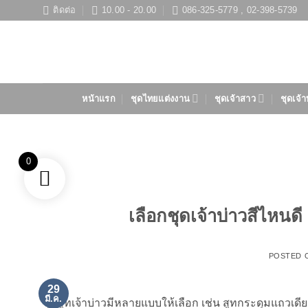
ข้าม
ติดต่อ
10.00 - 20.00
086-325-5779 , 02-398-5739
ไป
ยัง
เนื้อหา
หน้าแรก
ชุดไทยแต่งงาน
ชุดเจ้าสาว
ชุดเจ้า
0
เลือกชุดเจ้าบ่าวสีไหนดี 
POSTED 
29
มี.ค.
ชุดสูทเจ้าบ่าวมีหลายแบบให้เลือก เช่น สูทกระดุมแถวเด