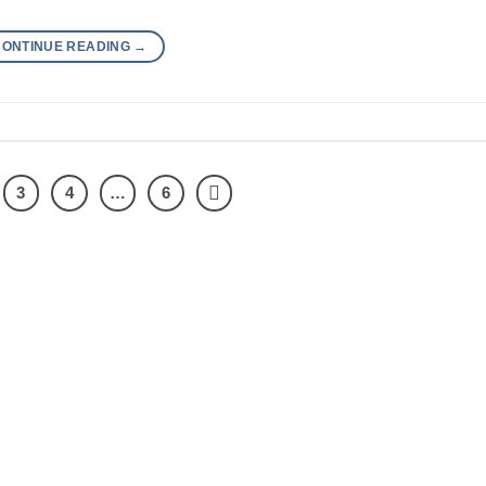
CONTINUE READING
→
3
4
…
6