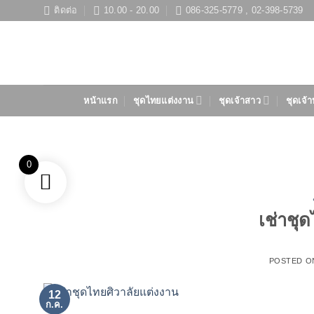
ข้าม
ติดต่อ
10.00 - 20.00
086-325-5779 , 02-398-5739
ไป
ยัง
เนื้อหา
หน้าแรก
ชุดไทยแต่งงาน
ชุดเจ้าสาว
ชุดเจ้า
0
เช่าชุ
POSTED 
12
ก.ค.