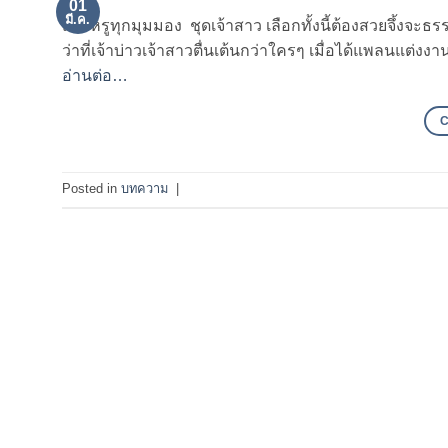
01
มี.ค.
สวยหรูทุกมุมมอง ชุดเจ้าสาว เลือกทั้งนี้ต้องสวยจึ้งจะธร
ว่าที่เจ้าบ่าวเจ้าสาวตื่นเต้นกว่าใครๆ เมื่อได้แพลนแต่ง
อ่านต่อ…
Posted in
บทความ
|