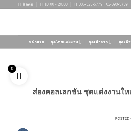
ข้าม
ติดต่อ
10.00 - 20.00
086-325-5779 , 02-398-5739
ไป
ยัง
เนื้อหา
หน้าแรก
ชุดไทยแต่งงาน
ชุดเจ้าสาว
ชุดเจ้า
0
ส่องคอลเลกชัน ชุดแต่งงานให
POSTED