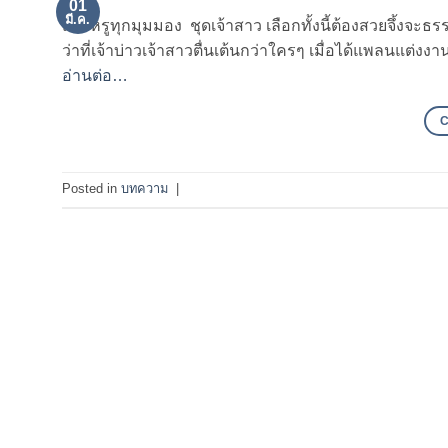
01
มี.ค.
สวยหรูทุกมุมมอง ชุดเจ้าสาว เลือกทั้งนี้ต้องสวยจึ้งจะธร
ว่าที่เจ้าบ่าวเจ้าสาวตื่นเต้นกว่าใครๆ เมื่อได้แพลนแต่ง
อ่านต่อ…
Posted in
บทความ
|