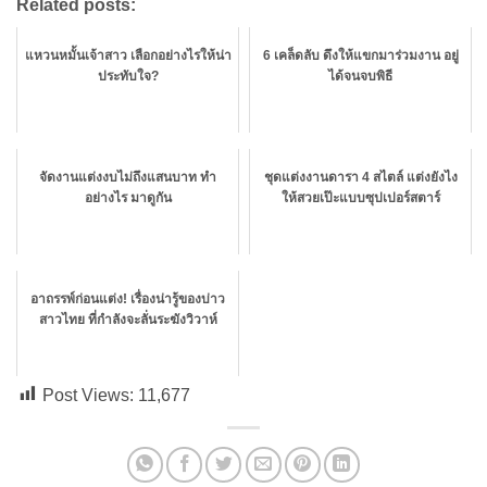
Related posts:
แหวนหมั้นเจ้าสาว เลือกอย่างไรให้น่า
6 เคล็ดลับ ดึงให้แขกมาร่วมงาน อยู่
ประทับใจ?
ได้จนจบพิธี
จัดงานแต่งงบไม่ถึงแสนบาท ทำ
ชุดแต่งงานดารา 4 สไตล์ แต่งยังไง
อย่างไร มาดูกัน
ให้สวยเป๊ะแบบซุปเปอร์สตาร์
อาถรรพ์ก่อนแต่ง! เรื่องน่ารู้ของบ่าว
สาวไทย ที่กำลังจะลั่นระฆังวิวาห์
Post Views:
11,677