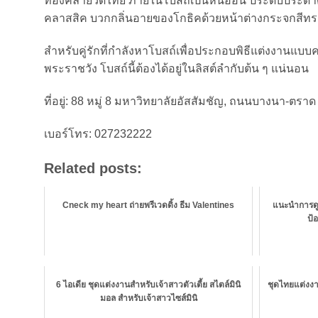
ทองคล้ายวัดไทย ภายในโบสถ์เป็นหินอ่อน ประดับประดา
คลาสสิค บวกกลิ่นอายของโกธิคด้วยหน้าต่างกระจกสีทร
สำหรับคู่รักที่กำลังหาโบสถ์เพื่อประกอบพิธีแต่งงานแบ
พระราชวัง โบสถ์นี้ต้องได้อยู่ในลิสต์ลำกับต้น ๆ แน่นอน
ที่อยู่: 88 หมู่ 8 มหาวิทยาลัยอัสสัมชัญ, ถนนบางนา-
เบอร์โทร: 027232222
Related posts:
Cneck my heart ถ่ายพรีเวดดิ้ง ธีม Valentines
แนะนำการดูแ
ป้
6 ไอเดีย ชุดแต่งงานสำหรับเจ้าสาวตัวเตี้ย สไตล์มินิ
ชุดไทยแต่งง
มอล สำหรับเจ้าสาวไซส์มินิ