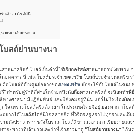
รับเจ้าสาวไซส์มินิ
น!
ปัญหาแขกกลับบ้านก่อน
 โบสถ์ย่านบางนา
าสนาคริสต์ โบสถ์เป็นคำที่ใช้เรียกคริสต์ศาสนาสถานโดยรวม ๆ 
ายในบทความนี้ เช่น โบสถ์ประจำเขตแพริช โบสถ์ประจำเขตแพริช หร
 คือโบสถ์ที่เป็นศูนย์กลางของ
เขตแพริช
มักจะใช้กับโบสถ์ในชนบท
มรี” สำหรับคู่รักที่มีฝ่ายใดฝ่ายหนึ่งนับถือศาสนาคริสต์ จะนิยมทำ
พิ
างศาสนา มีปฏิสัมพันธ์ และมีสังคมอยู่ที่นั่น แต่ก็ไม่ใช่เรื่องผิ
ที่ถูกใจ เพราะโบสถ์คริสต์สวย ๆ ในประเทศไทยมีอยู่เยอะมาก ๆโบส
อยากได้โบสถ์สไตล์นีโอคลาสสิค ที่วิจิตรหรูหราไปทุกรายละเอีย
าเกรงขามดั่งปราสาทราชวังโบราณ โบสถ์สีขาวสะอาดตา เรียบง่ายและ
ราจะพาว่าที่เจ้าบ่าวและว่าที่เจ้าสาวมาดู
“โบสถ์ย่านบางนา”
กันค