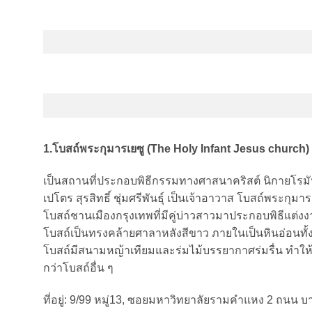
1.โบสถ์พระกุมารเยซู (The Holy Infant Jesus church)
เป็นสถานที่ประกอบพิธีกรรมทางศาสนาคริสต์ นิกายโรมัน
เปโตร สุรสิทธิ์ ชุ่มศรีพันธุ์ เป็นเจ้าอาวาส โบสถ์พระ
โบสถ์ชานเมืองกรุงเทพที่มีคู่บ่าวสาวมาประกอบพิธีแต่งงาน
โบสถ์เป็นทรงคล้ายศาลาหลังสีขาว ภายในเป็นหินอ่อนทั้งหล
โบสถ์มีสนามหญ้าเทียมและร่มไม้บรรยากาศร่มรื่น ทำให้โ
กว่าโบสถ์อื่น ๆ
ที่อยู่: 9/99 หมู่13, ซอยมหาวิทยาลัยรามคำแหง 2 ถน