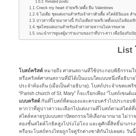
Related posts:
Cneck my heart ถ่ายพรีเวดดิ้ง ธีม Valentines
6 ไอเดีย ชุดแต่งงานสำหรับเจ้าสาวตัวเตี้ย สไตล์มินิมอล สำห
บ่าวสาวขี้อายมาทางนี้ กับไอเดียถ่ายพรีเวดดิ้งแบบไม่ต้องเขิ
ชุดไทยแต่งงานสำหรับเจ้าสาวสายหวานไม่ควรพลาด
แนะนำการดูแลผู้มาร่วมงานของว่าที่บ่าว-สาว เพื่อป้องกัน
List
โบสถ์คริสต์
หมายถึง ศาสนสถานที่ใช้ประกอบพิธีกรรมในศ
หรือคริสต์ศาสนสถานที่มิได้เป็นแบบใดแบบหนึ่งที่อธิบ
ประจำท้องถิ่น (เมื่อเป็นคำอธิบาย). โบสถ์ประจำเขตแพริช
“Parish church of St. Mary” ก็จะเรียกเพียง “โบสถ์เซนต์แ
แบบคริสต์
กันที่โบสถ์ที่ตนเองและครอบครัวไปประกอบพิธีท
หากว่าที่คู่บ่าวสาวจะเลือกไปแต่งงานที่โบสถ์ตามสไตล์
สไตล์หลายรูปแบบสถาปัตยกรรมให้เลือกมากมาย ไม่ว่าจะ
สองชั้นสไตล์โกธิคสูงโปร่งโอ่โถง และดูศักดิ์สิทธิ์น่
หรือจะโบสถ์ทรงไทยถูกใจคู่รักต่างชาติกันไปเลยค่ะ วันนี้เ