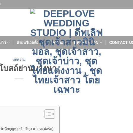
9
บ่าว
ถ่ายพรีเวดดิ้ง
บทความ
PROMOTION
CONTACT U
บทความ
 โบสถ์ย่านบางนา
ัดนักบุญหลุยส์ กรีญง เดอ มงฟอร์ต)