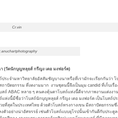
Cr.vin
r.anuchartphotography
 (วัดนักบุญหลุยส์ กรีญง เดอ มงฟอร์ต)
ถ์ประจำมหาวิทยาลัยอัสสัมชัญบางนาหรือที่เรามักจะเรียกกันว่า โ
ี สถาปัตยกรรม ที่งดงามมาก งานชุดนนี้จึงเป็นมุม candid ที่เก็บเรื
สถ์ ABAC หลาย ๆ คนคงคุ้นตาโบสถ์แห่งนี้ดีจากภาพงานแต่งงา
ถ์แห่งนี้มีชื่อว่าโบสถ์นักบุญหลุยส์ กรีญง เดอ มงฟอร์ต เป็นโบสถ์ป
ที่สวยที่สุดในประเทศไทย ด้วยตัวโบสถ์ทรงกางเขน มีสถาปัตยกรรมซึ่
ย่างน่าอัศจรรย์ เช่นตัวโบสถ์แบบยุโรปนั้นเข้ากันดีกับประตูลง