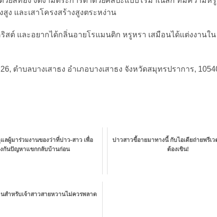
ด้วยสีทอง งดงามตระการตาด้วยศิลปะแบบโรมาเนสก์ ที่มีความห
งสูง และเสาโครงสร้างสูงตระหง่าน
บคริสต์ และอยากได้กลิ่นอายโรแมนติก หรูหรา เสมือนได้แต่งงานใน
ตราด 26, ตำบลบางเสาธง อำเภอบางเสาธง จังหวัดสมุทรปราการ, 105
ลผู้มาร่วมงานของว่าที่บ่าว-สาว เพื่อ
บ่าวสาวขี้อายมาทางนี้ กับไอเดียถ่ายพรีเว
องกันปัญหาแขกกลับบ้านก่อน
ต้องเขิน!
านสำหรับเจ้าสาวสายหวานไม่ควรพลาด