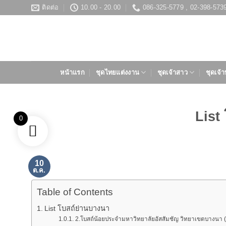
ข้าม
ติดต่อ
10.00 - 20.00
086-325-5779 , 02-398-573
ไป
ยัง
เนื้อหา
หน้าแรก
ชุดไทยแต่งงาน
ชุดเจ้าสาว
ชุดเจ้า
List
0
10
ต.ค.
Table of Contents
List โบสถ์ย่านบางนา
2.โบสถ์น้อยประจำมหาวิทยาลัยอัสสัมชัญ วิทยาเขตบางนา (ว