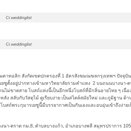
Cr.weddinglist
Cr.weddinglist
คาทอลิก สังกัดเขตปกครองที่ 1 อัครสังฆมณฆลกรุงเทพฯ ปัจจุบัน
กุมารเยซูตั้งอยู่ปากทางเข้ามหาวิทยาลัยรามคำแหง 2 บนถนนบางนา-ต
ไม่ขาดสาย โบสถ์แห่งนี้เป็นอีกหนึ่งโบสถ์ที่มีกลิ่นอายไทย ๆ เนื่อ
ัง สลับกับวัสดุไม้ ดูเรียบง่าย เป็นสไตล์สมัยใหม่ และภูมิฐาน ด้า
บสถ์พระกุมารเยซูนี้มีบรรยากาศเป็นกันเองและอบอุ่นเข้าถึงง่ายเ
น บางนา-ตราด กม.8, ตำบลบางแก้ว, อำเภอบางพลี สมุทรปราการ 10